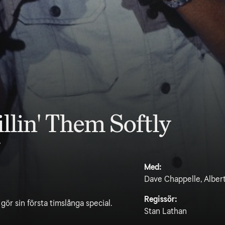
llin' Them Softly
7
Med:
Dave Chappelle, Alber
Regissör:
ör sin första timslånga special.
Stan Lathan