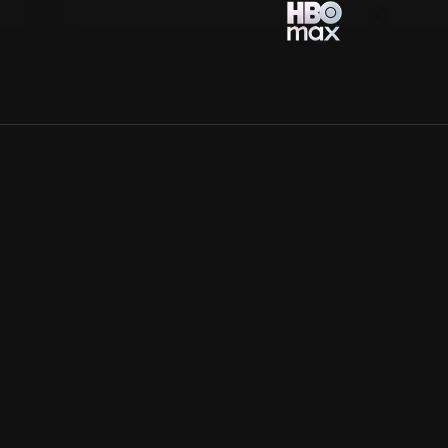
Allmänna villkor
Kun
Integritetspolicy
Pre
Cookiepolicy
Kon