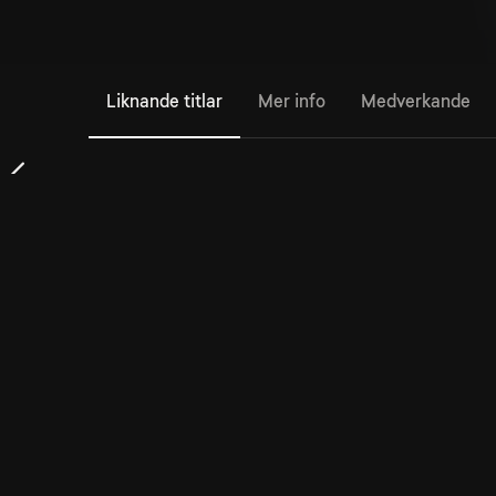
Liknande titlar
Mer info
Medverkande