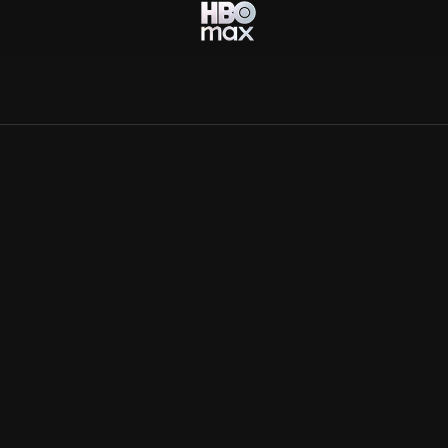
Allmänna villkor
Kun
Integritetspolicy
Pre
Cookiepolicy
Kon