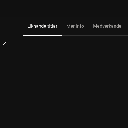
Liknande titlar
Mer info
Medverkande