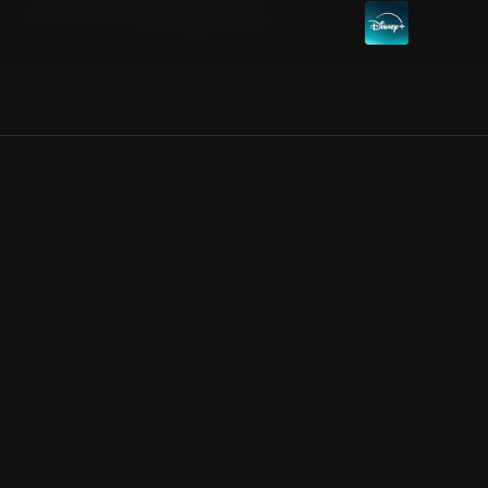
Allmänna villkor
Kun
Integritetspolicy
Pre
Cookiepolicy
Kon