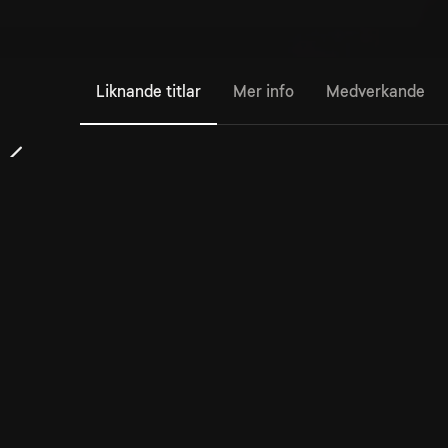
Liknande titlar
Mer info
Medverkande