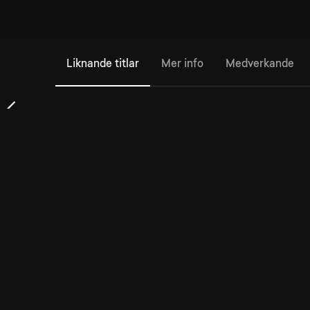
Liknande titlar
Mer info
Medverkande