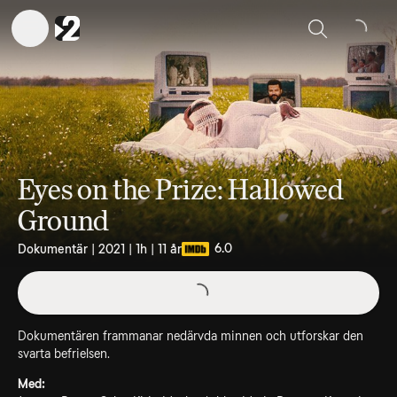
Sök
Eyes on the Prize: Hallowed
Ground
6.0
Dokumentär | 2021 | 1h | 11 år
Dokumentären frammanar nedärvda minnen och utforskar den
svarta befrielsen.
Med: