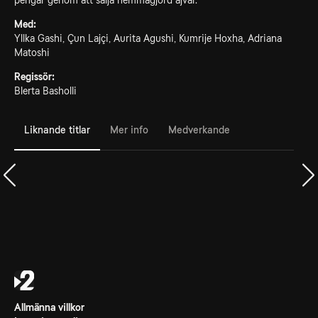
pengar genom att sälja hemmagjord ajvar.
Med:
Yllka Gashi, Çun Lajçi, Aurita Agushi, Kumrije Hoxha, Adriana
Matoshi
Regissör:
Blerta Basholli
Liknande titlar
Mer info
Medverkande
Allmänna villkor