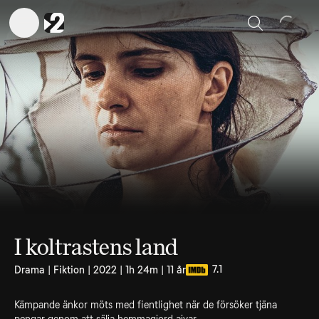
Sök
I koltrastens land
7.1
Drama | Fiktion | 2022 | 1h 24m | 11 år
Kämpande änkor möts med fientlighet när de försöker tjäna