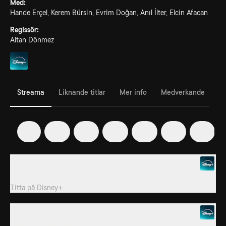
Med:
Hande Erçel, Kerem Bürsin, Evrim Doğan, Anıl İlter, Elcin Afacan
Regissör:
Altan Dönmez
Streama
Liknande titlar
Mer info
Medverkande
1
2
3
4
5
6
7
8. Avsnitt 8
Denna titel finns endast på turkiska.
Titta på
Disney+
9. Avsnitt 9
Denna titel finns endast på turkiska.