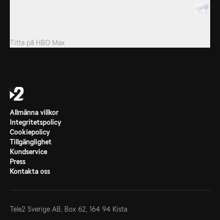
6. The Killing Game
Den blivande modellen Catherine Martinez faller för en popstjärna
som hon tror kan bli hennes...
Titta på
HBO Max
Allmänna villkor
Integritetspolicy
Cookiepolicy
Tillgänglighet
Kundservice
Press
Kontakta oss
Tele2 Sverige AB,
Box 62, 164 94 Kista