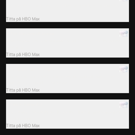
Johnny Lewis har allt en ung skådespelare någonsin kan drömma
om.
Titta på
HBO Max
3. For The Love Of Drama
Adea Shabani korsade oceaner för att fullfölja sina Hollywood-
drömmar.
Titta på
HBO Max
4. A Singer And A Stalker
Sångerskan Christina Grimmie blev en internationell superstjärna
efter att ha uppträtt i 'The Voice'.
Titta på
HBO Max
5. Life Imitates Art
Lloyd Avery spelade en av Hollywoods mest minnesvärda mördare
på vita duken.
Titta på
HBO Max