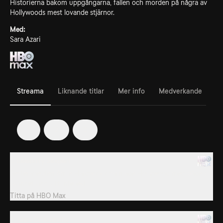
Historierna bakom uppgångarna, fallen och morden på några av
Hollywoods mest lovande stjärnor.
Med:
Sara Azari
Streama
Liknande titlar
Mer info
Medverkande
1
2
3
1. Celebrity Sexpert
Sexterapeuten Amie Hardwick charmade Hollywood med både sin
skönhet och sitt intellekt.
Titta på
HBO Max
2. Man Of Anarchy