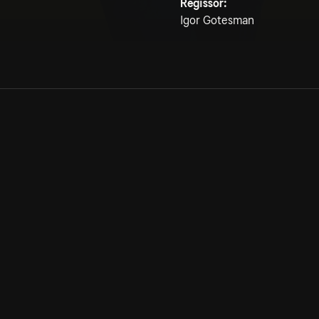
Regissör:
Igor Gotesman
Allmänna villkor
Kun
Integritetspolicy
Pre
Cookiepolicy
Kon