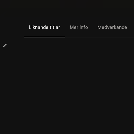
Liknande titlar
Mer info
Medverkande