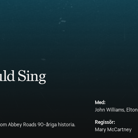
uld Sing
Med:
John Williams, Elto
Regissör:
nom Abbey Roads 90-åriga historia.
Mary McCartney