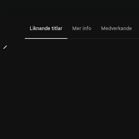
Liknande titlar
Mer info
Medverkande