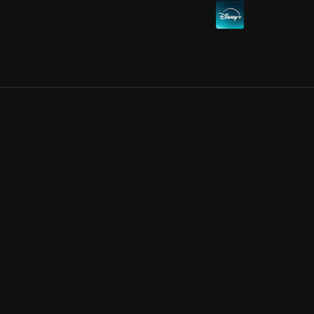
Allmänna villkor
Kun
Integritetspolicy
Pre
Cookiepolicy
Kon