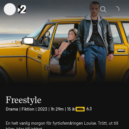
Sök
Freestyle
6.3
Drama | Fiktion | 2023 | 1h 29m | 15 år
En helt vanlig morgon för fyrtiofemåringen Louise. Trött, ut till