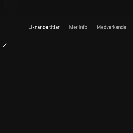
Liknande titlar
Mer info
Medverkande