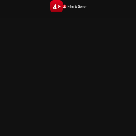
Allmänna villkor
Kun
Integritetspolicy
Pre
Cookiepolicy
Kon