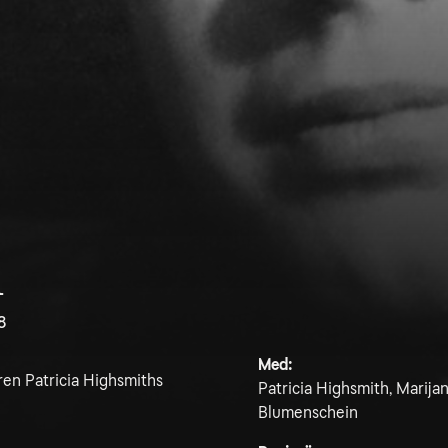
h
8
Med:
ren Patricia Highsmiths
Patricia Highsmith, Marij
Blumenschein