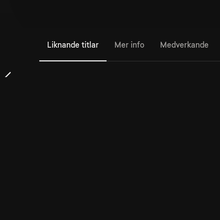
Liknande titlar
Mer info
Medverkande