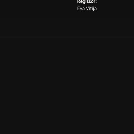
Regissör:
Eva Vitija
Allmänna villkor
Kun
Integritetspolicy
Pre
Cookiepolicy
Kon