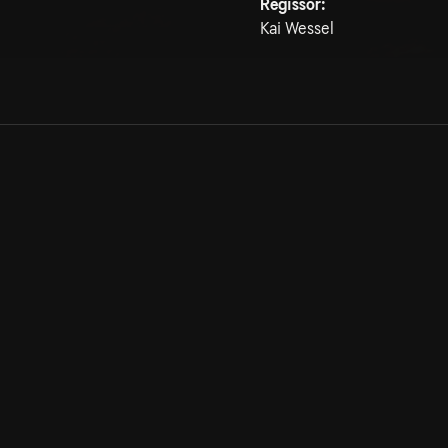
Regissör:
Kai Wessel
Allmänna villkor
Kun
Integritetspolicy
Pre
Cookiepolicy
Kon