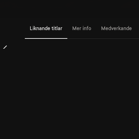
Liknande titlar
Mer info
Medverkande