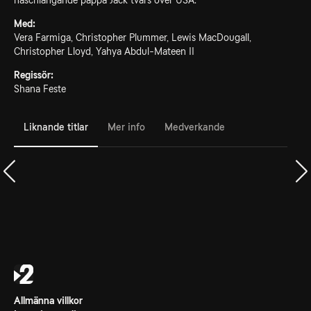
haschlangande pappa Jack tvärs över USA.
Med:
Vera Farmiga, Christopher Plummer, Lewis MacDougall,
Christopher Lloyd, Yahya Abdul-Mateen II
Regissör:
Shana Feste
Liknande titlar
Mer info
Medverkande
Allmänna villkor