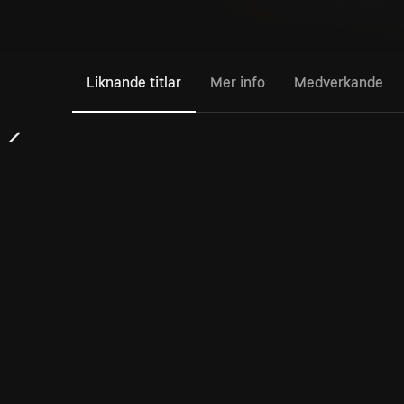
Liknande titlar
Mer info
Medverkande