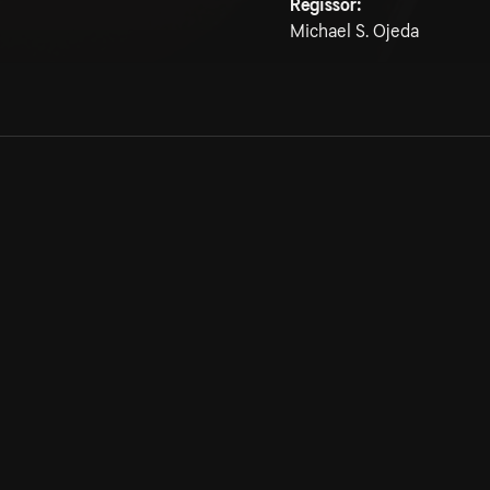
Regissör:
Michael S. Ojeda
Allmänna villkor
Kun
Integritetspolicy
Pre
Cookiepolicy
Kon