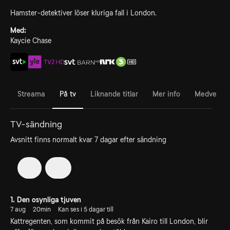
Hamster-detektiver löser kluriga fall i London.
Med:
Kaycie Chase
Streama
På tv
Liknande titlar
Mer info
Medverka
TV-sändning
Avsnitt finns normalt kvar 7 dagar efter sändning
1
2
1. Den osynliga tjuven
7 aug
20min
Kan ses i 5 dagar till
Kattregenten, som kommit på besök från Kairo till London, blir