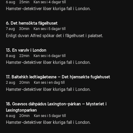
6 aug
25min
Kan ses i 4 dagar till
Hamster-detektiver löser kluriga fall i London.
6. Det hemsökta fågelhuset
7 aug
30min
Kan ses i 5 dagar till
Enligt duvan Alfred spökar det i fågelhuset i palatset.
13. En varulv i London
8 aug
22min
Kan ses i 6 dagar till
Hamster-detektiver löser kluriga fall i London.
17. Baltehkh ledtiegåetesne – Det hjemsøkte fuglehuset
2 aug
20min
Kan ses i en dag till
Hamster-detektiver löser kluriga fall i London.
18. Goavsos dáhpádus Lexington-párkan – Mysteriet i
Lexingtonparken
6 aug
20min
Kan ses i 5 dagar till
Hamster-detektiver löser kluriga fall i London.