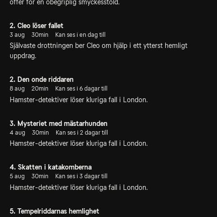
offer för en obegriplig smyckesstöld.
2. Cleo löser fallet
3 aug
30min
Kan ses i en dag till
Självaste drottningen ber Cleo om hjälp i ett ytterst hemligt
uppdrag.
2. Den onde riddaren
8 aug
20min
Kan ses i 6 dagar till
Hamster-detektiver löser kluriga fall i London.
3. Mysteriet med mästarhunden
4 aug
30min
Kan ses i 2 dagar till
Hamster-detektiver löser kluriga fall i London.
4. Skatten i katakomberna
5 aug
30min
Kan ses i 3 dagar till
Hamster-detektiver löser kluriga fall i London.
5. Tempelriddarnas hemlighet