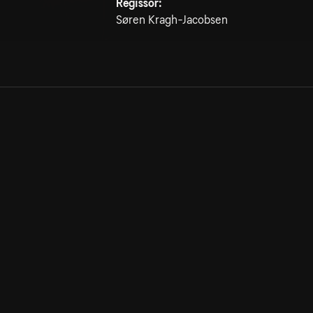
Regissör:
Søren Kragh-Jacobsen
Allmänna villkor
Kun
Integritetspolicy
Pre
Cookiepolicy
Kon