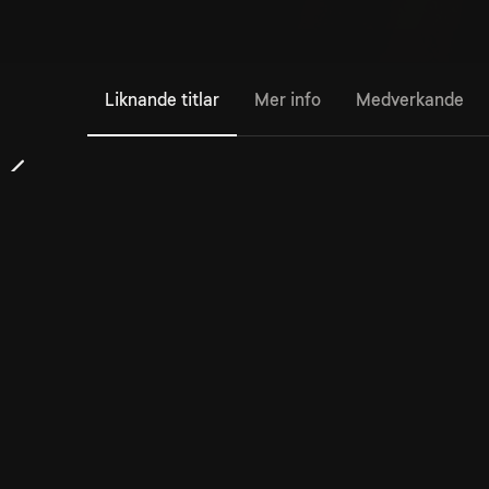
Liknande titlar
Mer info
Medverkande