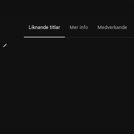
Liknande titlar
Mer info
Medverkande