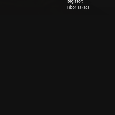
Regissör:
Tibor Takacs
Allmänna villkor
Kun
Integritetspolicy
Pre
Cookiepolicy
Kon