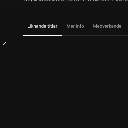
Liknande titlar
Mer info
Medverkande