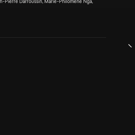
an-Pierre Darroussin, Marie-Philomène Nga,
dservice
ss
takta oss