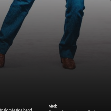
Med:
känslomässiga band.