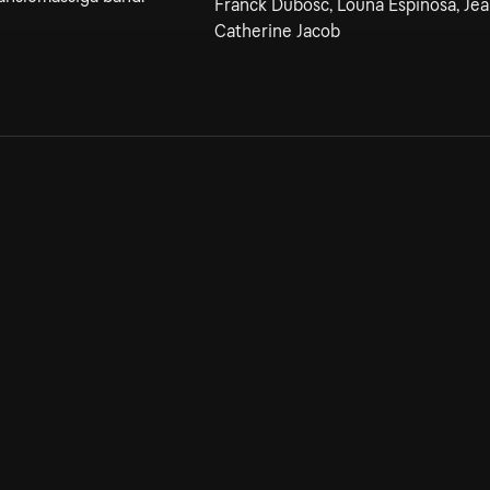
Franck Dubosc, Louna Espinosa, Je
Catherine Jacob
Allmänna villkor
Kun
Integritetspolicy
Pre
Cookiepolicy
Kon