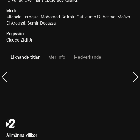
förvånad över hans opolerade talang.
Med:
Michèle Laroque, Mohamed Belkhir, Guillaume Duhesme, Maéva
El Aroussi, Samir Decazza
Regissör:
Claude Zidi Jr
Liknande titlar
Mer info
Medverkande
Allmänna villkor