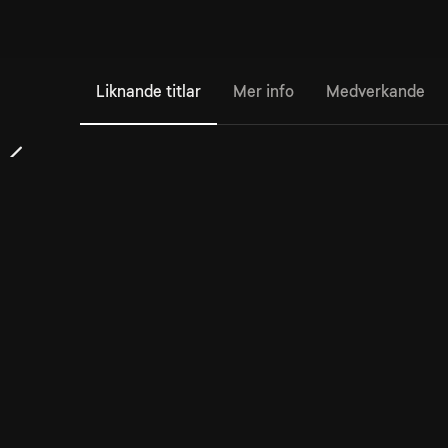
Liknande titlar
Mer info
Medverkande