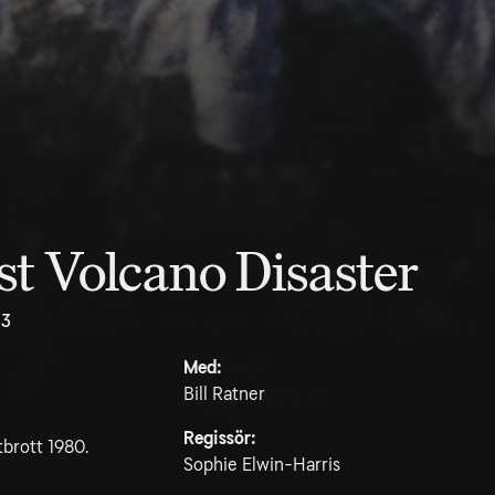
st Volcano Disaster
.3
Med:
Bill Ratner
Regissör:
tbrott 1980.
Sophie Elwin-Harris