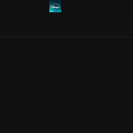
Allmänna villkor
Kun
Integritetspolicy
Pre
Cookiepolicy
Kon