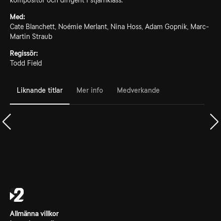
kompositör och dirigent i stjärnklass.
Med:
Cate Blanchett, Noémie Merlant, Nina Hoss, Adam Gopnik, Marc-
Martin Straub
Regissör:
Todd Field
Liknande titlar
Mer info
Medverkande
Allmänna villkor