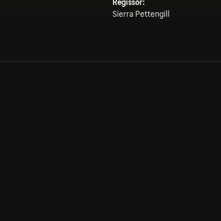
Regissör:
Sierra Pettengill
Allmänna villkor
Kun
Integritetspolicy
Pre
Cookiepolicy
Kon