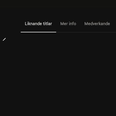
Liknande titlar
Mer info
Medverkande