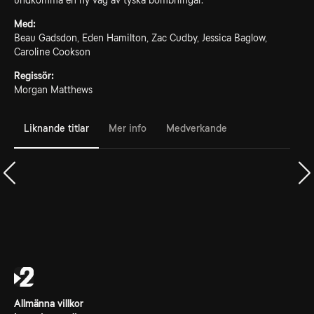
undkomma en ny våg av tyska bombningar.
Med:
Beau Gadsdon, Eden Hamilton, Zac Cudby, Jessica Baglow,
Caroline Cookson
Regissör:
Morgan Matthews
Liknande titlar
Mer info
Medverkande
Allmänna villkor