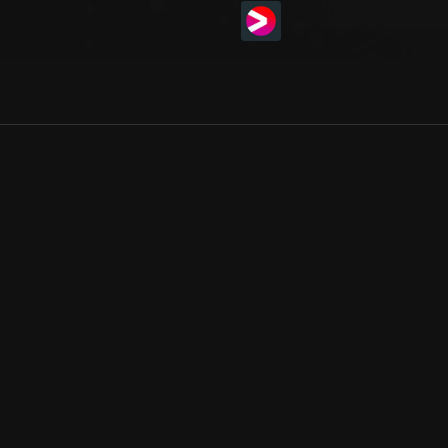
Allmänna villkor
Kun
Integritetspolicy
Pre
Cookiepolicy
Kon