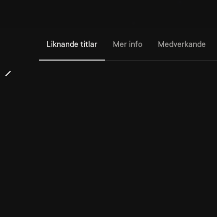
Liknande titlar
Mer info
Medverkande