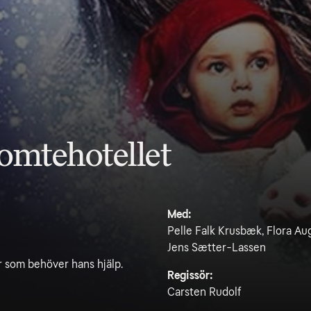
tomtehotellet
Med:
Pelle Falk Krusbæk, Flora Au
Jens Sætter-Lassen
ar som behöver hans hjälp.
Regissör:
Carsten Rudolf