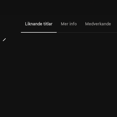
Liknande titlar
Mer info
Medverkande