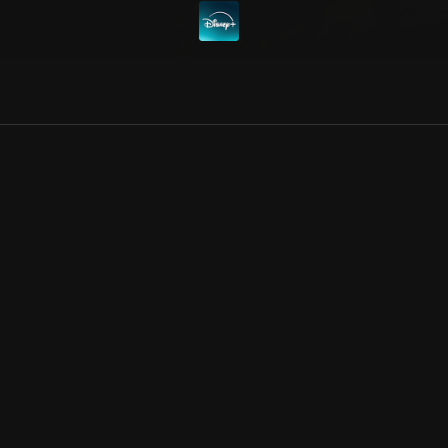
Allmänna villkor
Kun
Integritetspolicy
Pre
Cookiepolicy
Kon