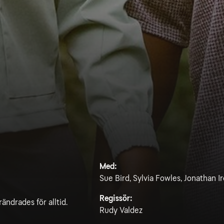
Med:
Sue Bird, Sylvia Fowles, Jonathan
Regissör:
rändrades för alltid.
Rudy Valdez