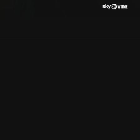
Allmänna villkor
Kun
Integritetspolicy
Pre
Cookiepolicy
Kon