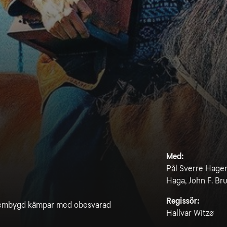
Med:
Pål Sverre Hagen,
Haga, John F. Br
Regissör:
n hembygd kämpar med obesvarad
Hallvar Witzø