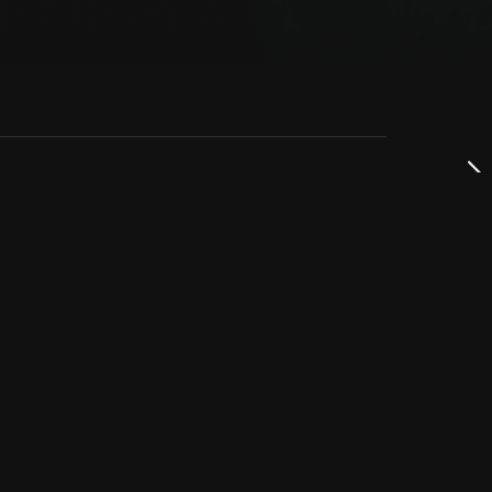
dservice
ss
takta oss