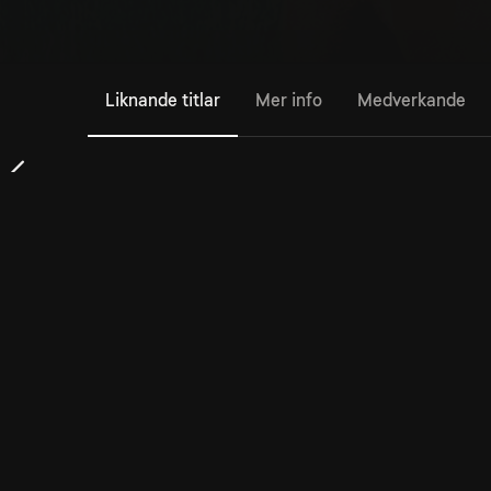
Liknande titlar
Mer info
Medverkande