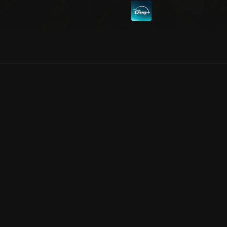
Allmänna villkor
Kun
Integritetspolicy
Pre
Cookiepolicy
Kon