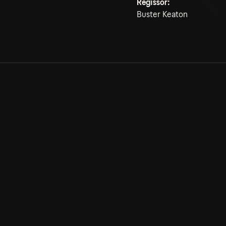
Regissör:
Buster Keaton
Allmänna villkor
Kun
Integritetspolicy
Pre
Cookiepolicy
Kon