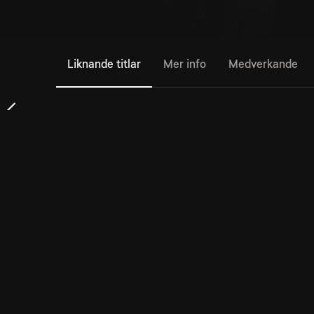
Liknande titlar
Mer info
Medverkande