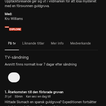
Upptäcktsresande ger sig ut i vildmarken för att lösa mysteriet
med en försvunnen guldgruva.
Med:
Kru Williams
På tv
Liknande titlar
Mer info
Medverkande
TV-sändning
Avsnitt finns normalt kvar 7 dagar efter sändning
3
1. Återkomsten till den förlorade gruvan
31 jul
55min
Kan ses i en dag till
Hittade Slumach en spansk guldgruva? Expeditionen fortsätter