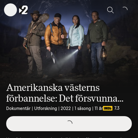
Sök
Amerikanska västerns
förbannelse: Det försvunna
spanska guldet
7.3
Dokumentär | Utforskning | 2022 | 1 säsong | 11 år