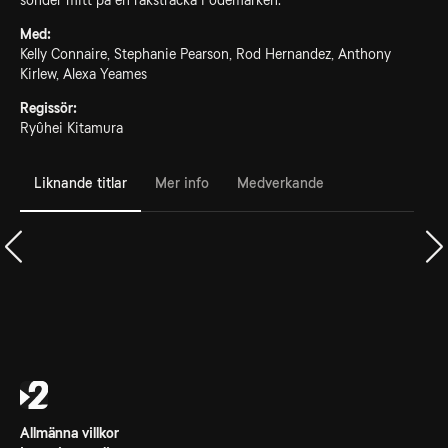
sönder mitt på en raksträcka i ödemarken.
Med:
Kelly Connaire, Stephanie Pearson, Rod Hernandez, Anthony
Kirlew, Alexa Yeames
Regissör:
Ryûhei Kitamura
Liknande titlar
Mer info
Medverkande
Allmänna villkor