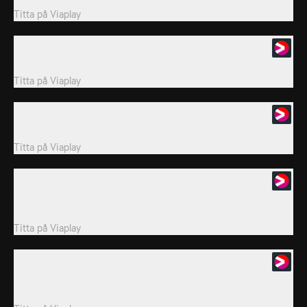
Titta på
Viaplay
3. The Gender Agenda
Alla pratar om sex. Men vad är det och varför är det viktigt?
Titta på
Viaplay
4. Pornucopia
Porr finns överallt - men det är inte alltid oetiskt.
Titta på
Viaplay
5. Monogamish
Cara tänker utanför den kulturellt rotade monogamin genom att
utforska solobröllop i Japan,...
Titta på
Viaplay
6. Do You Think I'm Sexy
Cara besöker en kosmetisk kirurg och undersöker varifrån våra
föreställningar om skönhet kommer.