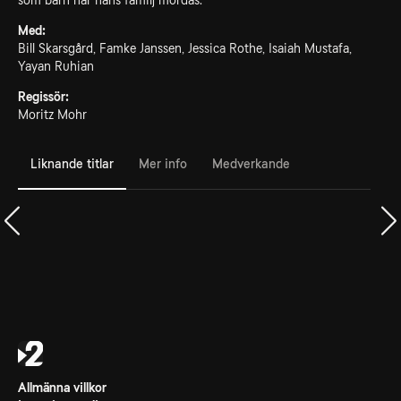
som barn när hans familj mördas.
Med:
Bill Skarsgård, Famke Janssen, Jessica Rothe, Isaiah Mustafa,
Yayan Ruhian
Regissör:
Moritz Mohr
Liknande titlar
Mer info
Medverkande
Allmänna villkor