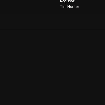
Regissör:
Tim Hunter
Allmänna villkor
Kun
Integritetspolicy
Pre
Cookiepolicy
Kon