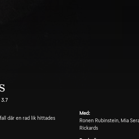
s
3.7
Med:
all där en rad lik hittades
Ronen Rubinstein, Mia Seraf
Rickards