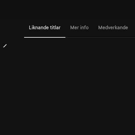
Liknande titlar
Mer info
Medverkande