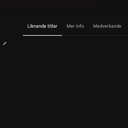
Liknande titlar
Mer info
Medverkande