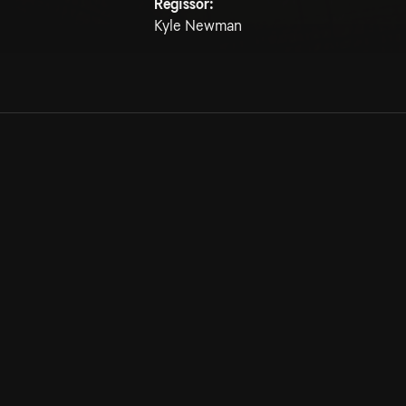
Regissör:
Kyle Newman
Allmänna villkor
Kun
Integritetspolicy
Pre
Cookiepolicy
Kon