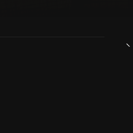
dservice
ss
takta oss