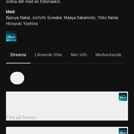
ordna det med en tidsmaskin.
Med:
Kazuya Nakai, Jun'ichi Suwabe, Maaya Sakamoto, Yūko Kaida,
Hiroyuki Yoshino
Streama
Liknande titlar
Mer info
Medverkande
1
1. Episode 1
Ozu, en förfärlig skojare, spiller cola på fjärrkontrollen till
elevhemmets enda luftkonditionerare.
Titta på
Disney+
2. Episode 2