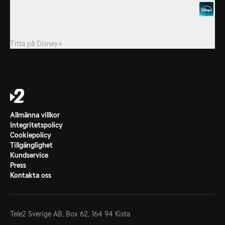
6. Episode 6
Som ny på universitetet går ”I” med i en klubb som ägnar sig åt
att fantisera om en fiktiv järnväg.
Titta på
Disney+
Allmänna villkor
Integritetspolicy
Cookiepolicy
Tillgänglighet
Kundservice
Press
Kontakta oss
Tele2 Sverige AB,
Box 62, 164 94 Kista