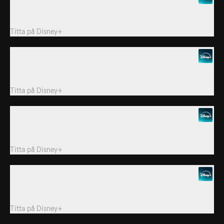
”I” och vännerna använder en tidsmaskin för att hämta AC-
fjärrkontrollen innan den går sönder.
Titta på
Disney+
3. Episode 3
Akashi och ”I” reser bakåt i tiden för att återställa universums
ordning men får oväntade problem.
Titta på
Disney+
4. Episode 4
Tillbaka till ruta ett. Akashi och ”I” måste återigen försöka att
rädda universum från undergång.
Titta på
Disney+
5. Episode 5
Akashi har en plan och ”I” förstår. Kan de undkomma den galna
cirkeln av endagstidsresor?
Titta på
Disney+