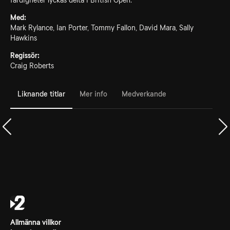
färdigheter lyckas delta i British Open.
Med:
Mark Rylance, Ian Porter, Tommy Fallon, David Mara, Sally
Hawkins
Regissör:
Craig Roberts
Liknande titlar
Mer info
Medverkande
Allmänna villkor