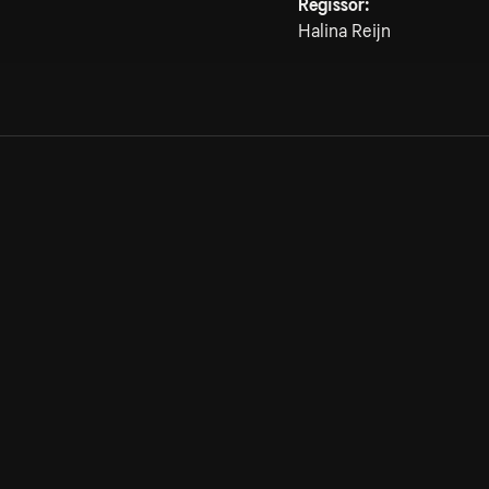
Regissör:
Halina Reijn
Allmänna villkor
Kun
Integritetspolicy
Pre
Cookiepolicy
Kon