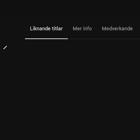
Liknande titlar
Mer info
Medverkande