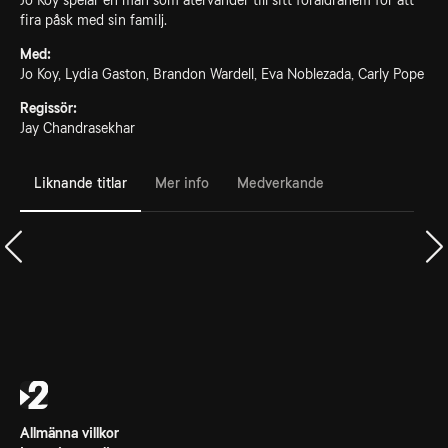
Jo Koy spelar en man som återvänder till sitt föräldrahem för att
fira påsk med sin familj.
Med:
Jo Koy, Lydia Gaston, Brandon Wardell, Eva Noblezada, Carly Pope
Regissör:
Jay Chandrasekhar
Liknande titlar
Mer info
Medverkande
Allmänna villkor