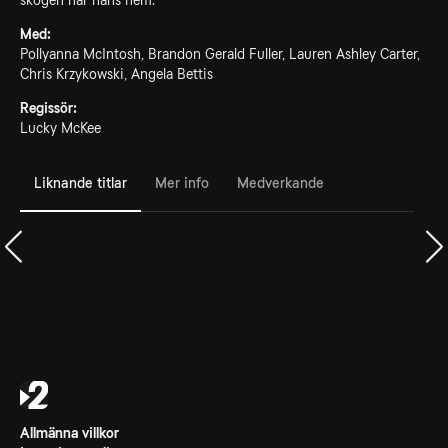
skogen när hans hem.
Med:
Pollyanna McIntosh, Brandon Gerald Fuller, Lauren Ashley Carter,
Chris Krzykowski, Angela Bettis
Regissör:
Lucky McKee
Liknande titlar
Mer info
Medverkande
Allmänna villkor