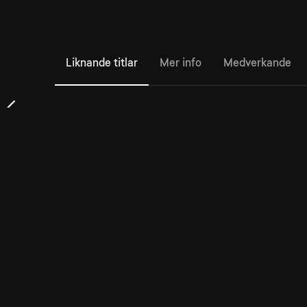
Liknande titlar
Mer info
Medverkande