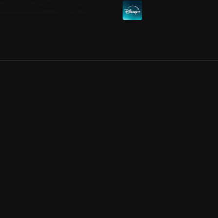
Allmänna villkor
Kun
Integritetspolicy
Pre
Cookiepolicy
Kon