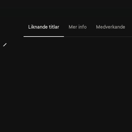
Liknande titlar
Mer info
Medverkande