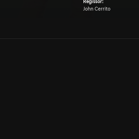
Regissör:
John Cerrito
Allmänna villkor
Kun
Integritetspolicy
Pre
Cookiepolicy
Kon