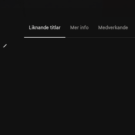
Liknande titlar
Mer info
Medverkande