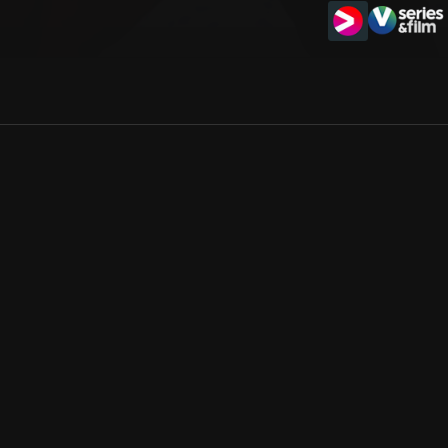
Allmänna villkor
Kun
Integritetspolicy
Pre
Cookiepolicy
Kon