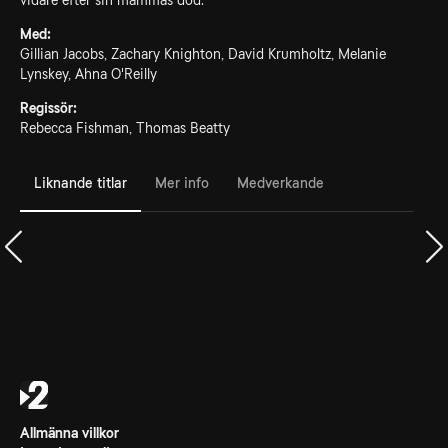
vidare efter sin mammas död.
Med:
Gillian Jacobs, Zachary Knighton, David Krumholtz, Melanie
Lynskey, Ahna O'Reilly
Regissör:
Rebecca Fishman, Thomas Beatty
Liknande titlar
Mer info
Medverkande
Allmänna villkor