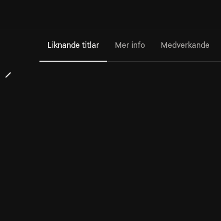
Liknande titlar
Mer info
Medverkande