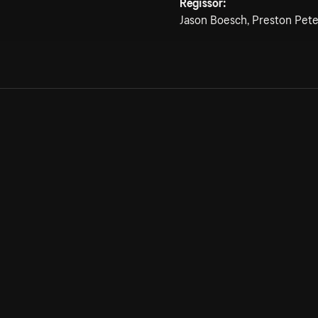
Regissör:
Jason Boesch, Preston Pet
Allmänna villkor
Kun
Integritetspolicy
Pre
Cookiepolicy
Kon