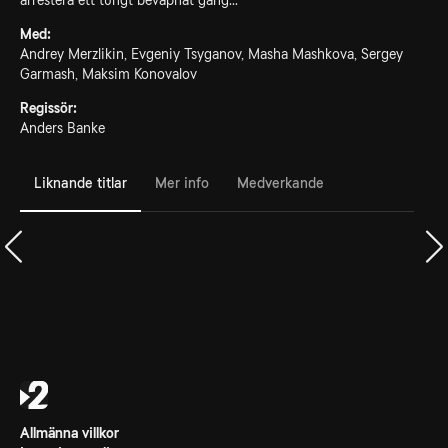
arrestera ett tungt beväpnat gäng...
Med:
Andrey Merzlikin, Evgeniy Tsyganov, Masha Mashkova, Sergey
Garmash, Maksim Konovalov
Regissör:
Anders Banke
Liknande titlar
Mer info
Medverkande
Allmänna villkor