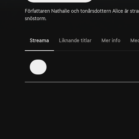
Författaren Nathalie och tonårsdottern Alice är stra
snöstorm.
Streama
Liknande titlar
Mer info
Med
1
1. Episode 1
Nathalie och Marc Weber stöter på varandra den 25
december - de ligger långt efter i schemat.
Titta på
Viaplay