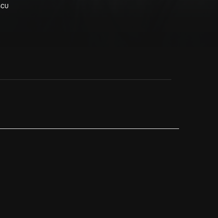
scu
. Episode 3
lice blir alltmer orolig när hon hjälper sin mamma
tt låsa alla dörrar och fönster.
itta på
Viaplay