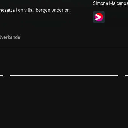
Simona Maicane
ndsatta i en villa i bergen under en
verkande
2. Episode 2
3
Nathalie sitter inlåst på sitt kontor och skriver
A
frenetiskt.
a
Titta på
Viaplay
T