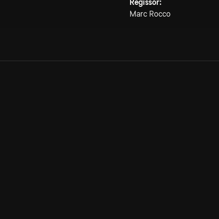
Regissör:
Marc Rocco
Allmänna villkor
Kun
Integritetspolicy
Pre
Cookiepolicy
Kon