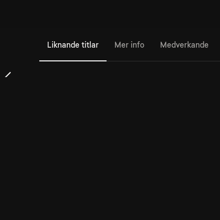
Liknande titlar
Mer info
Medverkande