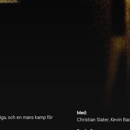
Med:
liga, och en mans kamp för
Christian Slater, Kevin B