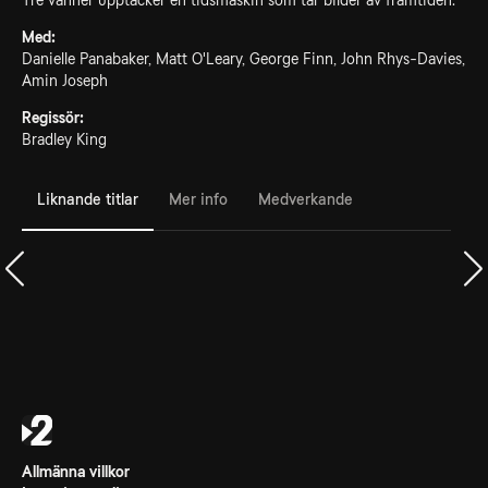
Tre vänner upptäcker en tidsmaskin som tar bilder av framtiden.
Med:
Danielle Panabaker, Matt O'Leary, George Finn, John Rhys-Davies,
Amin Joseph
Regissör:
Bradley King
Liknande titlar
Mer info
Medverkande
Allmänna villkor